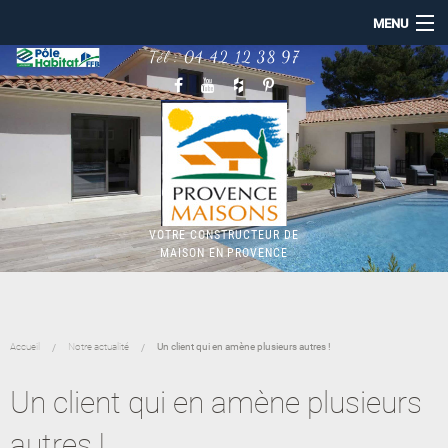
MENU
Tél :
04 42 12 38 97
ACCUEIL
PROVENCE MAISONS
NOS RÉALISATIONS
CONSTRUCTION MAISON
MAISON BBC RE2020
TERRAINS
NOTRE ACTUALITÉ
VOTRE CONSTRUCTEUR DE
MAISON EN PROVENCE
Accueil
Notre actualité
Un client qui en amène plusieurs autres !
Un client qui en amène plusieurs
autres !