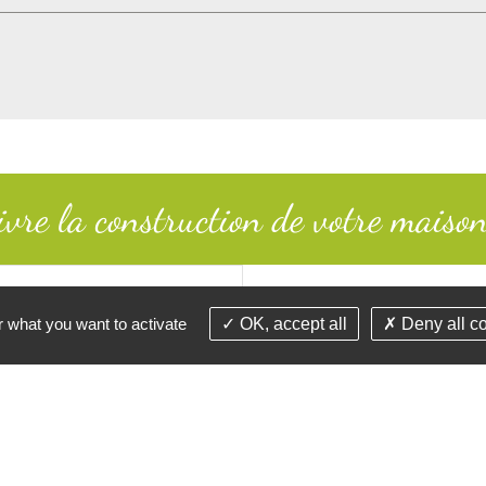
ivre la construction de votre maiso
r what you want to activate
OK, accept all
Deny all c