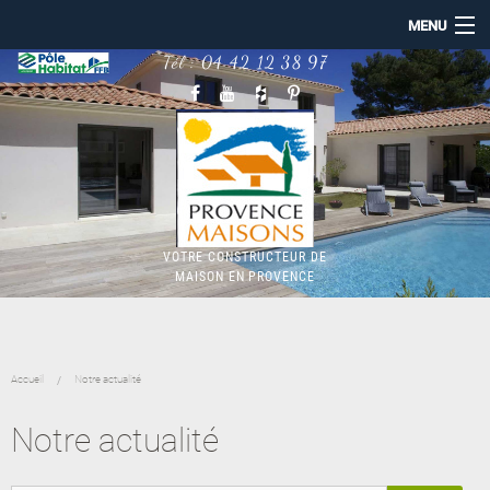
MENU
Tél :
04 42 12 38 97
ACCUEIL
PROVENCE MAISONS
NOS RÉALISATIONS
CONSTRUCTION MAISON
MAISON BBC RE2020
TERRAINS
NOTRE ACTUALITÉ
VOTRE CONSTRUCTEUR DE
MAISON EN PROVENCE
Accueil
Notre actualité
Notre actualité