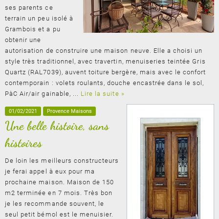
ses parents ce
terrain un peu isolé à
Grambois et a pu
obtenir une
autorisation de construire une maison neuve. Elle a choisi un
style très traditionnel, avec travertin, menuiseries teintée Gris
Quartz (RAL7039), auvent toiture bergère, mais avec le confort
contemporain : volets roulants, douche encastrée dans le sol,
PàC Air/air gainable, ...
Lire la suite »
01/02/2021
Provence Maisons
Une belle histoire, sans
histoires
De loin les meilleurs constructeurs
je ferai appel à eux pour ma
prochaine maison. Maison de 150
m2 terminée en 7 mois. Très bon
je les recommande souvent, le
seul petit bémol est le menuisier.