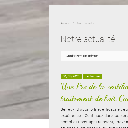
Accueil
Notre actualité
Notre actualité
04/08/2020
Technique
Une Pro de la ventila
traitement de l'air C
Sérieux, disponibilité, efficacité , é
expérience . Continuez dans ce sens
complications apparaissent, Proven