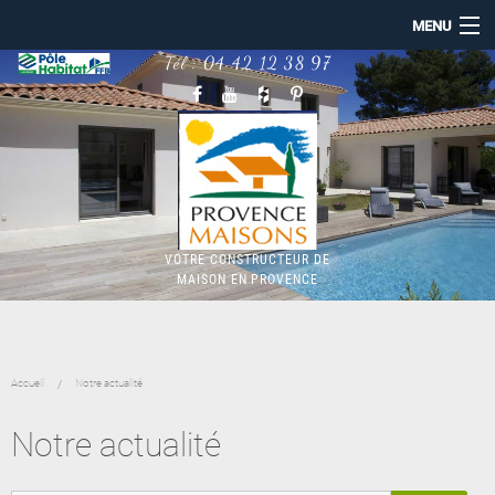
MENU
Tél :
04 42 12 38 97
ACCUEIL
PROVENCE MAISONS
NOS RÉALISATIONS
CONSTRUCTION MAISON
MAISON BBC RE2020
TERRAINS
NOTRE ACTUALITÉ
VOTRE CONSTRUCTEUR DE
MAISON EN PROVENCE
Accueil
Notre actualité
Notre actualité