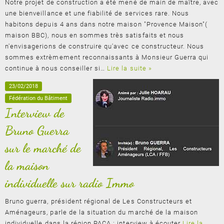
Notre projet de construction a été mené de main de maître, avec
une bienveillance et une fiabilité de services rare. Nous
habitons depuis 4 ans dans notre maison "Provence Maison"(
maison BBC), nous en sommes très satisfaits et nous
n'envisagerions de construire qu'avec ce constructeur. Nous
sommes extrèmement reconnaissants à Monsieur Guerra qui
continue à nous conseiller si…
Lire la suite »
23/02/2018
Fédération du Bâtiment
Interview de
Bruno Guerra
sur le marché de
la maison
individuelle sur radio Immo
Bruno guerra, président régional de Les Constructeurs et
Aménageurs, parle de la situation du marché de la maison
individuelle dans la région PACA : interview à écouter
Lire la