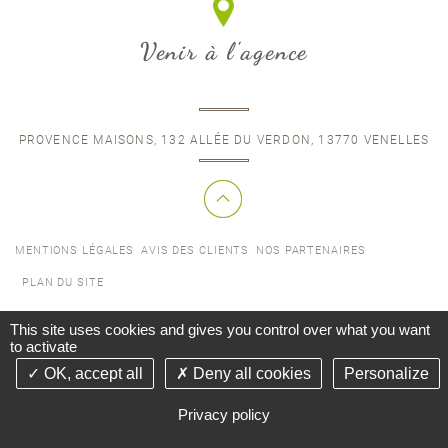
Venir à l'agence
PROVENCE MAISONS, 132 ALLÉE DU VERDON, 13770 VENELLES
MENTIONS LÉGALES
AVIS DES CLIENTS
NOS PARTENAIRES
PLAN DU SITE
©2017-26 PROVENCE MAISONS - TOUS DROITS RÉSERVÉS - CONCEPTION &
This site uses cookies and gives you control over what you want
to activate
RÉALISATION ANSWEB -
GESTION DES COOKIES
OK, accept all
Deny all cookies
Personalize
TERRAIN LA COURONNE
TERRAIN PÉLISSANNE
Privacy policy
CONTACT