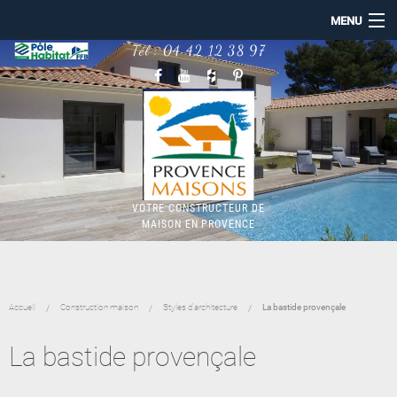
MENU
Tél :
04 42 12 38 97
ACCUEIL
PROVENCE MAISONS
NOS RÉALISATIONS
CONSTRUCTION MAISON
MAISON BBC RE2020
TERRAINS
NOTRE ACTUALITÉ
VOTRE CONSTRUCTEUR DE
MAISON EN PROVENCE
Accueil
Construction maison
Styles d'architecture
La bastide provençale
La bastide provençale