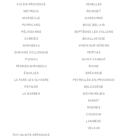
AIX-EN-PROVENCE
VENELLES
MEYREUIL
ROUSSET
MARSEILLE
GARDANNE
PUYRICARD
BOUC-BEL-AIR
PÉLISSANNE
SEPTÈMES LES VALLONS
CABRIÈS
BOUILLADISSE
MIRABEAU
VINON SUR VERDON
SIMIANE COLLONGUE
PERTUIS
FUVEAU
SAINT-CANNAT
PENNES-MIRABEAU
RIANS
ÉGUILLES
GRÉASQUE
LA FARE LES OLIVIERS
PEYROLLES-EN-PROVENCE
PEYNIER
BELCODÈNE
LA BARBEN
MEYRARGUES
MIMET
ROGNES
COUDOUX
LAMBESC
VELAUX
PUY-SAINTE-RÉPARADE