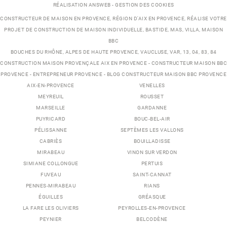
RÉALISATION ANSWEB -
GESTION DES COOKIES
CONSTRUCTEUR DE MAISON EN PROVENCE
, RÉGION D'AIX EN PROVENCE, RÉALISE VOTRE
PROJET DE
CONSTRUCTION DE MAISON INDIVIDUELLE
,
BASTIDE
,
MAS
,
VILLA
, MAISON
BBC
BOUCHES DU RHÔNE, ALPES DE HAUTE PROVENCE, VAUCLUSE, VAR, 13, 04, 83, 84
CONSTRUCTION MAISON PROVENÇALE AIX EN PROVENCE
-
CONSTRUCTEUR MAISON BBC
PROVENCE
-
ENTREPRENEUR PROVENCE
-
BLOG CONSTRUCTEUR MAISON BBC PROVENCE
AIX-EN-PROVENCE
VENELLES
MEYREUIL
ROUSSET
MARSEILLE
GARDANNE
PUYRICARD
BOUC-BEL-AIR
PÉLISSANNE
SEPTÈMES LES VALLONS
CABRIÈS
BOUILLADISSE
MIRABEAU
VINON SUR VERDON
SIMIANE COLLONGUE
PERTUIS
FUVEAU
SAINT-CANNAT
PENNES-MIRABEAU
RIANS
ÉGUILLES
GRÉASQUE
LA FARE LES OLIVIERS
PEYROLLES-EN-PROVENCE
PEYNIER
BELCODÈNE