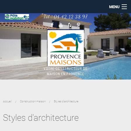
MENU
Tél :
04 42 12 38 97
ACCUEIL
PROVENCE MAISONS
NOS RÉALISATIONS
CONSTRUCTION MAISON
MAISON BBC RE2020
TERRAINS
NOTRE ACTUALITÉ
VOTRE CONSTRUCTEUR DE
MAISON EN PROVENCE
Accueil
Construction maison
Styles d'architecture
Styles d'architecture