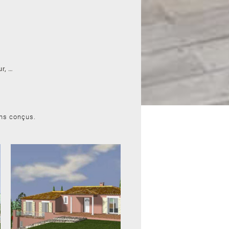
ur, …
ns conçus.