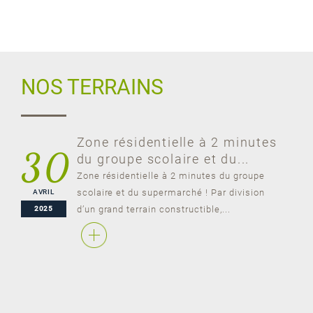
NOS TERRAINS
Zone résidentielle à 2 minutes
30
du groupe scolaire et du...
Zone résidentielle à 2 minutes du groupe
scolaire et du supermarché ! Par division
AVRIL
AV
er
d’un grand terrain constructible,...
2025
2