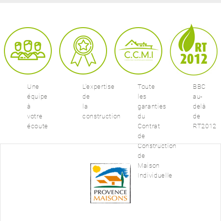
Une
L'expertise
Toute
BBC
équipe
de
les
au-
à
la
garanties
delà
votre
construction
du
de
écoute
Contrat
RT2012
de
Construction
de
Maison
Individuelle