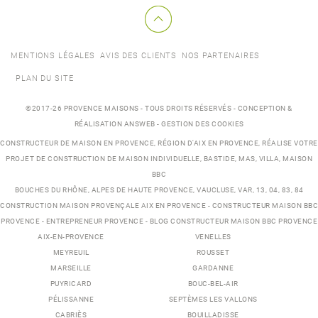
MENTIONS LÉGALES
AVIS DES CLIENTS
NOS PARTENAIRES
PLAN DU SITE
©2017-26 PROVENCE MAISONS - TOUS DROITS RÉSERVÉS - CONCEPTION &
RÉALISATION ANSWEB -
GESTION DES COOKIES
CONSTRUCTEUR DE MAISON EN PROVENCE
, RÉGION D'AIX EN PROVENCE, RÉALISE VOTRE
PROJET DE
CONSTRUCTION DE MAISON INDIVIDUELLE
,
BASTIDE
,
MAS
,
VILLA
, MAISON
BBC
BOUCHES DU RHÔNE, ALPES DE HAUTE PROVENCE, VAUCLUSE, VAR, 13, 04, 83, 84
CONSTRUCTION MAISON PROVENÇALE AIX EN PROVENCE
-
CONSTRUCTEUR MAISON BBC
PROVENCE
-
ENTREPRENEUR PROVENCE
-
BLOG CONSTRUCTEUR MAISON BBC PROVENCE
AIX-EN-PROVENCE
VENELLES
MEYREUIL
ROUSSET
MARSEILLE
GARDANNE
PUYRICARD
BOUC-BEL-AIR
PÉLISSANNE
SEPTÈMES LES VALLONS
CABRIÈS
BOUILLADISSE