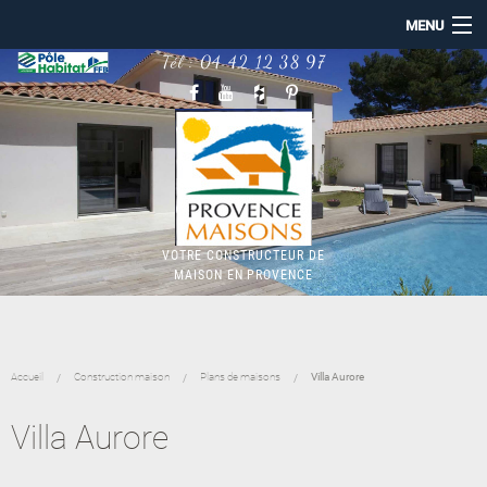
MENU
Tél :
04 42 12 38 97
ACCUEIL
PROVENCE MAISONS
NOS RÉALISATIONS
CONSTRUCTION MAISON
MAISON BBC RE2020
TERRAINS
NOTRE ACTUALITÉ
VOTRE CONSTRUCTEUR DE
MAISON EN PROVENCE
Accueil
Construction maison
Plans de maisons
Villa Aurore
Villa Aurore