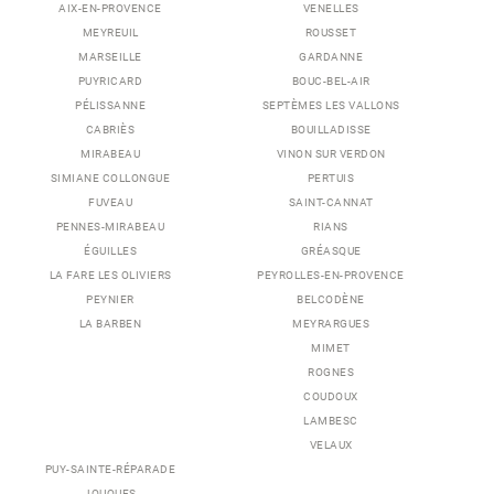
AIX-EN-PROVENCE
VENELLES
MEYREUIL
ROUSSET
MARSEILLE
GARDANNE
PUYRICARD
BOUC-BEL-AIR
PÉLISSANNE
SEPTÈMES LES VALLONS
CABRIÈS
BOUILLADISSE
MIRABEAU
VINON SUR VERDON
SIMIANE COLLONGUE
PERTUIS
FUVEAU
SAINT-CANNAT
PENNES-MIRABEAU
RIANS
ÉGUILLES
GRÉASQUE
LA FARE LES OLIVIERS
PEYROLLES-EN-PROVENCE
PEYNIER
BELCODÈNE
LA BARBEN
MEYRARGUES
MIMET
ROGNES
COUDOUX
LAMBESC
VELAUX
PUY-SAINTE-RÉPARADE
JOUQUES