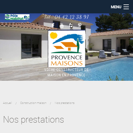
MENU
Tél :
04 42 12 38 97
ACCUEIL
PROVENCE MAISONS
NOS RÉALISATIONS
CONSTRUCTION MAISON
MAISON BBC RE2020
TERRAINS
NOTRE ACTUALITÉ
VOTRE CONSTRUCTEUR DE
MAISON EN PROVENCE
Accueil
Construction maison
Nos prestations
Nos prestations