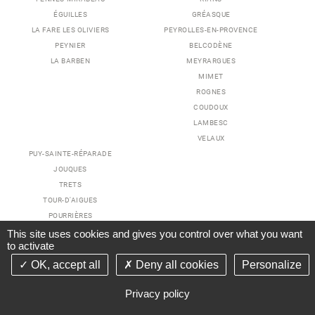
ÉGUILLES
GRÉASQUE
LA FARE LES OLIVIERS
PEYROLLES-EN-PROVENCE
PEYNIER
BELCODÈNE
LA BARBEN
MEYRARGUES
MIMET
ROGNES
COUDOUX
LAMBESC
VELAUX
PUY-SAINTE-RÉPARADE
JOUQUES
TRETS
TOUR-D'AIGUES
POURRIÈRES
VENTABREN
This site uses cookies and gives you control over what you want
to activate
OK, accept all
Deny all cookies
Personalize
TERRAIN LA COURONNE
TERRAIN PÉLISSANNE
Privacy policy
CONTACT