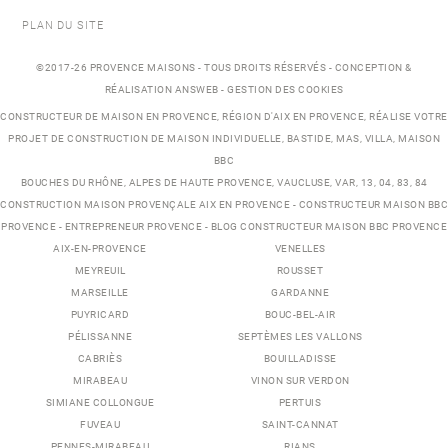
PLAN DU SITE
©2017-26 PROVENCE MAISONS - TOUS DROITS RÉSERVÉS - CONCEPTION &
RÉALISATION ANSWEB -
GESTION DES COOKIES
CONSTRUCTEUR DE MAISON EN PROVENCE
, RÉGION D'AIX EN PROVENCE, RÉALISE VOTRE
PROJET DE
CONSTRUCTION DE MAISON INDIVIDUELLE
,
BASTIDE
,
MAS
,
VILLA
, MAISON
BBC
BOUCHES DU RHÔNE, ALPES DE HAUTE PROVENCE, VAUCLUSE, VAR, 13, 04, 83, 84
CONSTRUCTION MAISON PROVENÇALE AIX EN PROVENCE
-
CONSTRUCTEUR MAISON BBC
PROVENCE
-
ENTREPRENEUR PROVENCE
-
BLOG CONSTRUCTEUR MAISON BBC PROVENCE
AIX-EN-PROVENCE
VENELLES
MEYREUIL
ROUSSET
MARSEILLE
GARDANNE
PUYRICARD
BOUC-BEL-AIR
PÉLISSANNE
SEPTÈMES LES VALLONS
CABRIÈS
BOUILLADISSE
MIRABEAU
VINON SUR VERDON
SIMIANE COLLONGUE
PERTUIS
FUVEAU
SAINT-CANNAT
PENNES-MIRABEAU
RIANS