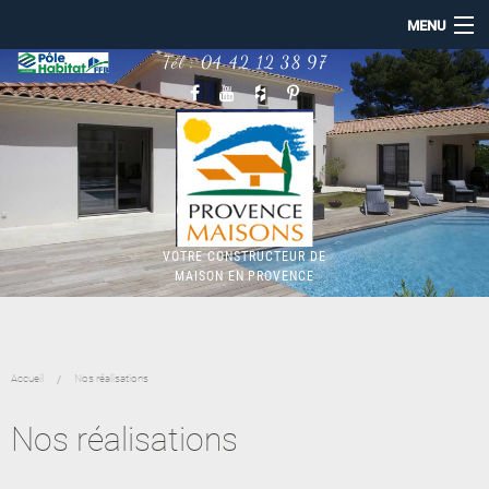
MENU
Tél :
04 42 12 38 97
ACCUEIL
PROVENCE MAISONS
NOS RÉALISATIONS
CONSTRUCTION MAISON
MAISON BBC RE2020
TERRAINS
NOTRE ACTUALITÉ
VOTRE CONSTRUCTEUR DE
MAISON EN PROVENCE
Accueil
Nos réalisations
Nos réalisations