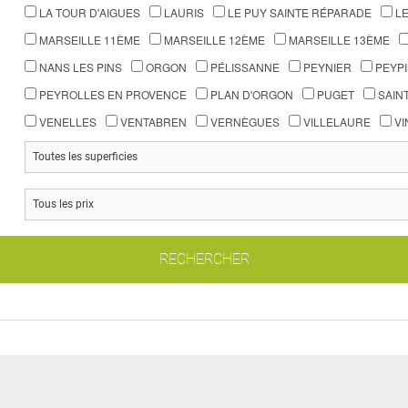
LA TOUR D'AIGUES
LAURIS
LE PUY SAINTE RÉPARADE
LE
MARSEILLE 11ÈME
MARSEILLE 12ÈME
MARSEILLE 13ÈME
NANS LES PINS
ORGON
PÉLISSANNE
PEYNIER
PEYP
PEYROLLES EN PROVENCE
PLAN D'ORGON
PUGET
SAIN
VENELLES
VENTABREN
VERNÈGUES
VILLELAURE
VI