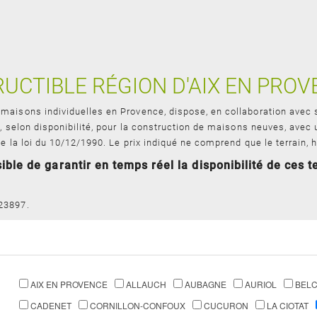
UCTIBLE RÉGION D'AIX EN PROV
maisons individuelles en Provence, dispose, en collaboration avec s
s, selon disponibilité, pour la construction de maisons neuves, avec
e la loi du 10/12/1990. Le prix indiqué ne comprend que le terrain, h
ble de garantir en temps réel la disponibilité de ces te
23897.
AIX EN PROVENCE
ALLAUCH
AUBAGNE
AURIOL
BEL
CADENET
CORNILLON-CONFOUX
CUCURON
LA CIOTAT